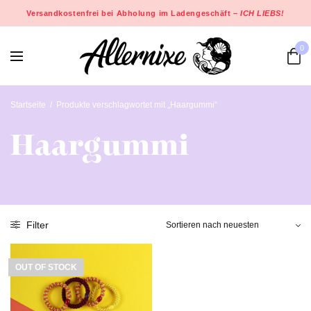
Versandkostenfrei bei Abholung im Ladengeschäft –
ICH LIEBS!
0
Startseite
/
Produkte verschlagwortet mit „Haargummi“
Haargummi
Filter
OUT OF STOCK