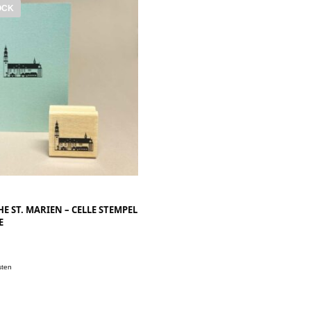
OCK
E ST. MARIEN – CELLE STEMPEL
E
.
sten