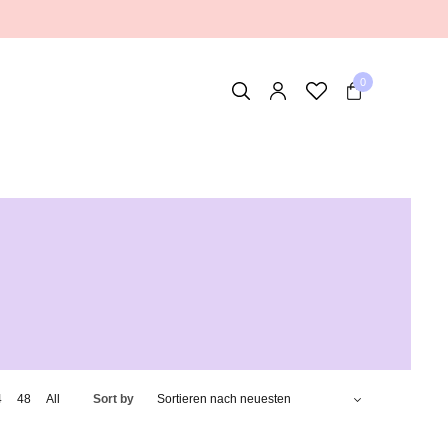
0
4
48
All
Sort by