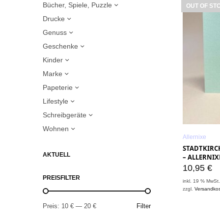
Bücher, Spiele, Puzzle
OUT OF ST
Drucke
Genuss
Geschenke
Kinder
Marke
Papeterie
Lifestyle
Schreibgeräte
Wohnen
Allernixe
STADTKIRCH
AKTUELL
– ALLERNIX
10,95
€
PREISFILTER
inkl. 19 % MwSt
zzgl.
Versandko
Preis:
10 €
—
20 €
Filter