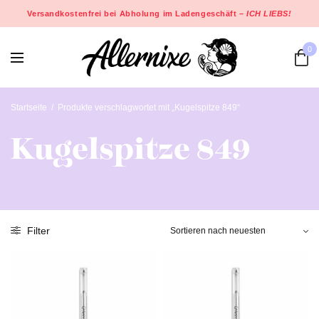
Versandkostenfrei bei Abholung im Ladengeschäft –
ICH LIEBS!
0
Startseite
/
Produkte verschlagwortet mit „Kugelspitze 849“
Kugelspitze 849
Filter