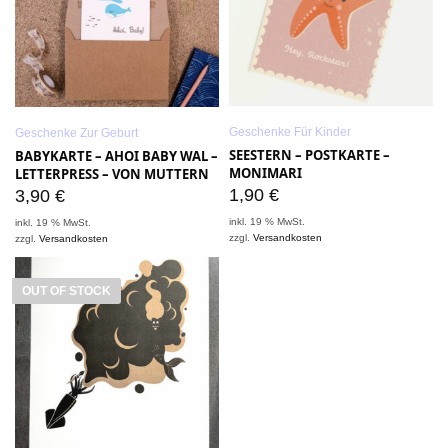
Geschenke Für Kinder
Geschenke Zur Geburt
SEESTERN – POSTKARTE –
BABYKARTE – AHOI BABY WAL –
MONIMARI
LETTERPRESS – VON MUTTERN
1,90
€
3,90
€
inkl. 19 % MwSt.
inkl. 19 % MwSt.
zzgl.
Versandkosten
zzgl.
Versandkosten
OUT OF STOCK