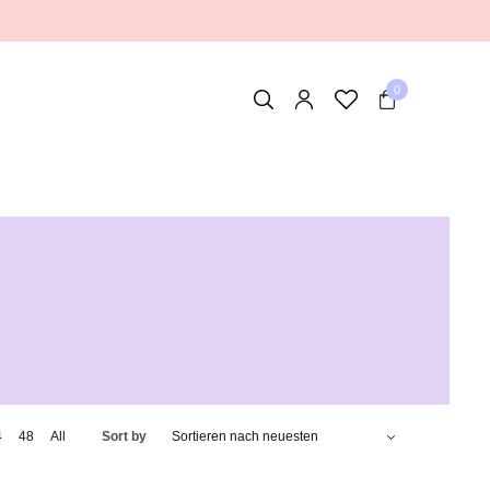
0
4
48
All
Sort by