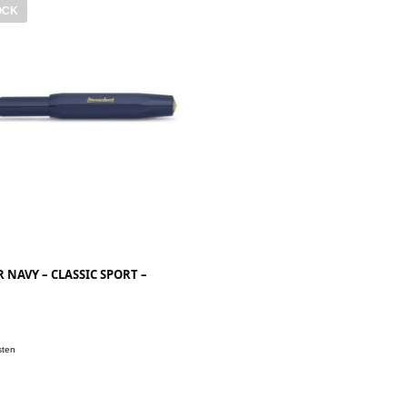
OCK
 NAVY – CLASSIC SPORT –
.
sten