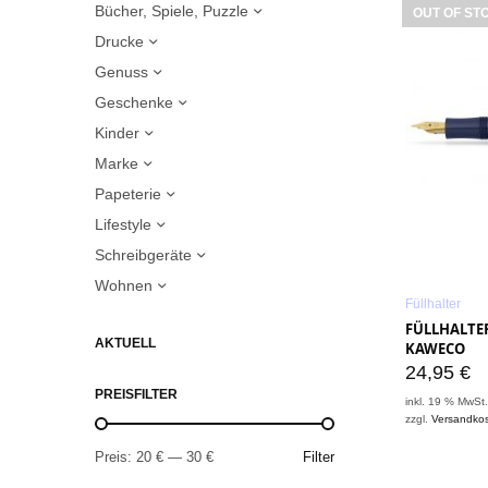
Bücher, Spiele, Puzzle
OUT OF ST
Drucke
Genuss
Geschenke
Kinder
Marke
Papeterie
Lifestyle
Schreibgeräte
Wohnen
Füllhalter
FÜLLHALTER
AKTUELL
KAWECO
24,95
€
PREISFILTER
inkl. 19 % MwSt
zzgl.
Versandko
Preis:
20 €
—
30 €
Filter