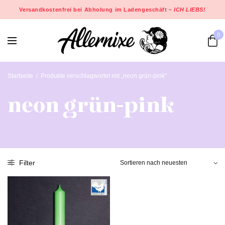
Versandkostenfrei bei Abholung im Ladengeschäft –
ICH LIEBS!
0
Startseite
/
Produkte verschlagwortet mit „neon grün-pink“
neon grün-pink
Filter