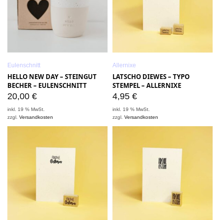
Eulenschnitt
Allernixe
HELLO NEW DAY – STEINGUT
LATSCHO DIEWES – TYPO
BECHER – EULENSCHNITT
STEMPEL – ALLERNIXE
20,00
€
4,95
€
inkl. 19 % MwSt.
inkl. 19 % MwSt.
zzgl.
Versandkosten
zzgl.
Versandkosten