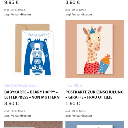
9,95
€
3,90
€
inkl. 19 % MwSt.
inkl. 19 % MwSt.
zzgl.
Versandkosten
zzgl.
Versandkosten
Geschenke Zur Geburt
Frau Ottilie
BABYKARTE – BEARY HAPPY –
POSTKARTE ZUR EINSCHULUNG
LETTERPRESS – VON MUTTERN
– GIRAFFE – FRAU OTTILIE
3,90
€
1,90
€
inkl. 19 % MwSt.
inkl. 19 % MwSt.
zzgl.
Versandkosten
zzgl.
Versandkosten