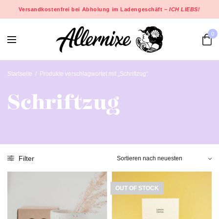
Versandkostenfrei bei Abholung im Ladengeschäft –
ICH LIEBS!
0
Startseite
/
Produkte verschlagwortet mit „Schriftzug“
Schriftzug
Filter
OUT OF STOCK