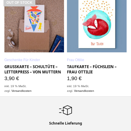
OUT OF STOCK
Geschenke Für Kinder
Frau Ottilie
GRUSSKARTE – SCHULTÜTE – L
TAUFKARTE – FÜCHSLEIN –
ETTERPRESS – VON MUTTERN
FRAU OTTILIE
3,90
€
1,90
€
inkl. 19 % MwSt.
inkl. 19 % MwSt.
zzgl.
Versandkosten
zzgl.
Versandkosten
Schnelle Lieferung