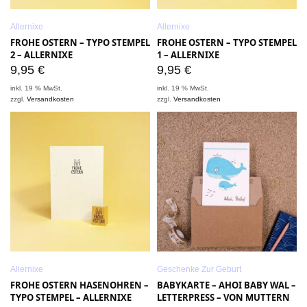
Allernixe
Allernixe
FROHE OSTERN – TYPO STEMPEL
FROHE OSTERN – TYPO STEMPEL
2 – ALLERNIXE
1 – ALLERNIXE
9,95
€
9,95
€
inkl. 19 % MwSt.
inkl. 19 % MwSt.
zzgl.
Versandkosten
zzgl.
Versandkosten
Allernixe
Geschenke Zur Geburt
FROHE OSTERN HASENOHREN –
BABYKARTE – AHOI BABY WAL –
TYPO STEMPEL – ALLERNIXE
LETTERPRESS – VON MUTTERN