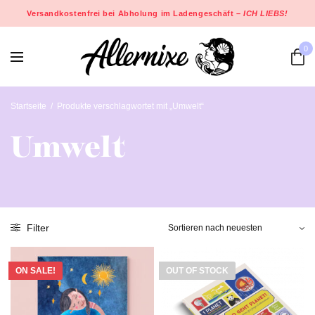
Versandkostenfrei bei Abholung im Ladengeschäft –
ICH LIEBS!
0
Startseite
/
Produkte verschlagwortet mit „Umwelt“
Umwelt
Filter
ON SALE!
OUT OF STOCK