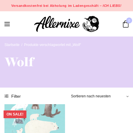
Versandkostenfrei bei Abholung im Ladengeschäft –
ICH LIEBS!
0
Startseite
/
Produkte verschlagwortet mit „Wolf“
Wolf
Filter
ON SALE!